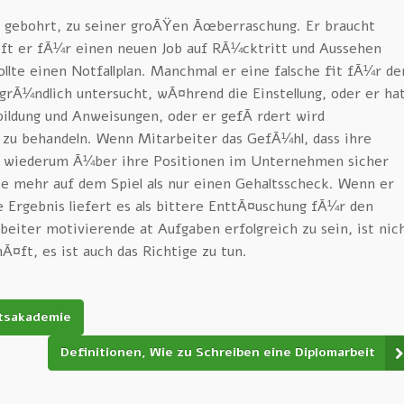
 gebohrt, zu seiner groÃŸen Ãœberraschung. Er braucht
Oft er fÃ¼r einen neuen Job auf RÃ¼cktritt und Aussehen
ollte einen Notfallplan. Manchmal er eine falsche fit fÃ¼r de
 grÃ¼ndlich untersucht, wÃ¤hrend die Einstellung, oder er ha
ildung und Anweisungen, oder er gefÃ¶rdert wird
zu behandeln. Wenn Mitarbeiter das GefÃ¼hl, dass ihre
e wiederum Ã¼ber ihre Positionen im Unternehmen sicher
ie mehr auf dem Spiel als nur einen Gehaltsscheck. Wenn er
e Ergebnis liefert es als bittere EnttÃ¤uschung fÃ¼r den
beiter motivierende at Aufgaben erfolgreich zu sein, ist nic
Ã¤ft, es ist auch das Richtige zu tun.
ftsakademie
Definitionen, Wie zu Schreiben eine Diplomarbeit