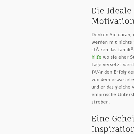
Die Ideale
Motivation
Denken Sie daran, 
werden mit nichts 
stÃ¶ren das famili
hilfe
wo sie eher St
Lage versetzt wer
fÃ¼r den Erfolg de
von dem erwarteten 
und er das gleiche
empirische Unters
streben.
Eine Gehe
Inspiratio