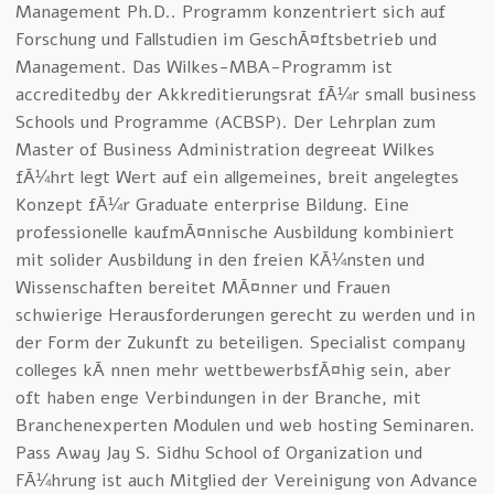
Management Ph.D.. Programm konzentriert sich auf
Forschung und Fallstudien im GeschÃ¤ftsbetrieb und
Management. Das Wilkes-MBA-Programm ist
accreditedby der Akkreditierungsrat fÃ¼r small business
Schools und Programme (ACBSP). Der Lehrplan zum
Master of Business Administration degreeat Wilkes
fÃ¼hrt legt Wert auf ein allgemeines, breit angelegtes
Konzept fÃ¼r Graduate enterprise Bildung. Eine
professionelle kaufmÃ¤nnische Ausbildung kombiniert
mit solider Ausbildung in den freien KÃ¼nsten und
Wissenschaften bereitet MÃ¤nner und Frauen
schwierige Herausforderungen gerecht zu werden und in
der Form der Zukunft zu beteiligen. Specialist company
colleges kÃ¶nnen mehr wettbewerbsfÃ¤hig sein, aber
oft haben enge Verbindungen in der Branche, mit
Branchenexperten Modulen und web hosting Seminaren.
Pass Away Jay S. Sidhu School of Organization und
FÃ¼hrung ist auch Mitglied der Vereinigung von Advance