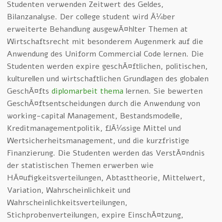
Studenten verwenden Zeitwert des Geldes,
Bilanzanalyse. Der college student wird Ã¼ber
erweiterte Behandlung ausgewÃ¤hlter Themen at
Wirtschaftsrecht mit besonderem Augenmerk auf die
Anwendung des Uniform Commercial Code lernen. Die
Studenten werden expire geschÃ¤ftlichen, politischen,
kulturellen und wirtschaftlichen Grundlagen des globalen
GeschÃ¤fts
diplomarbeit thema
lernen. Sie bewerten
GeschÃ¤ftsentscheidungen durch die Anwendung von
working-capital Management, Bestandsmodelle,
Kreditmanagementpolitik, flÃ¼ssige Mittel und
Wertsicherheitsmanagement, und die kurzfristige
Finanzierung. Die Studenten werden das VerstÃ¤ndnis
der statistischen Themen erwerben wie
HÃ¤ufigkeitsverteilungen, Abtasttheorie, Mittelwert,
Variation, Wahrscheinlichkeit und
Wahrscheinlichkeitsverteilungen,
Stichprobenverteilungen, expire EinschÃ¤tzung,