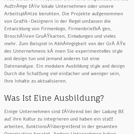
AuftrÃ¤ge fÃ¼r lokale Unternehmen oder unsere
ArbeitsplÃ¤tze beruhten. Die Projekte aufgenommen
von Grafik-Designern in der Regel umfassen die
Entwicklung von Firmenlogo, FirmenbriefbÃ¶gen,
BroschÃ¼ren GruÃŸkarten, Einladungen und vieles
mehr. Zum Beispiel in AbhÃ¤ngigkeit von der GrÃ¶ÃŸe
des Unternehmens kÃ¶nnen Sie experimentelles style
and design tun und jemand anderes tut eine
Datenanalyse. Ein modulare Ausbildung style and design
Durch die Schaffung viel einfacher und weniger sein,
Ihre Inhalte zu aktualisieren.
Was Ist Eine Ausbildung?
Einige Unternehmen sind fÃ¼hrend bei der Ladung BE
auf ihre Kultur zu integrieren und haben ein staff
arbeiten, funktionsÃ¼bergreifend in der gesamten
Organisation besetzt. Andere Unternehmen haben