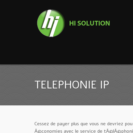
TELEPHONIE IP
Cessez de payer plus que vous ne devriez po
Ã©conomies avec le service de tÃ©lÃ©phonie