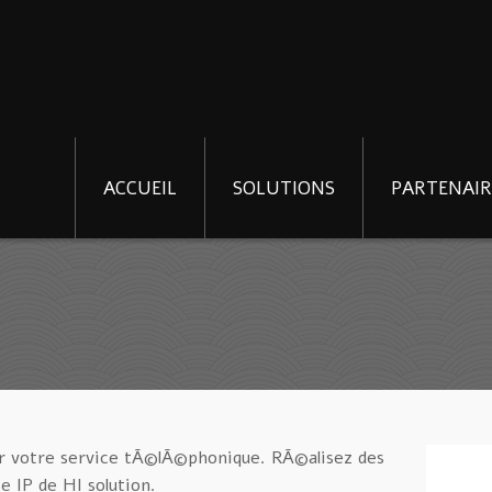
ACCUEIL
SOLUTIONS
PARTENAIR
ur votre service tÃ©lÃ©phonique. RÃ©alisez des
 IP de HI solution.