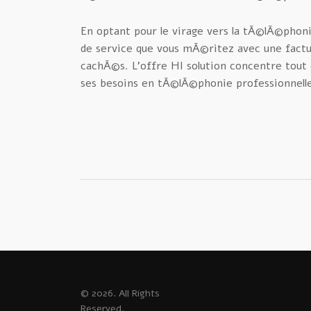
En optant pour le virage vers la tÃ©lÃ©phoni
de service que vous mÃ©ritez avec une factu
cachÃ©s. L’offre HI solution concentre tout
ses besoins en tÃ©lÃ©phonie professionnelle 
© 2026. All Rights
Reserved.