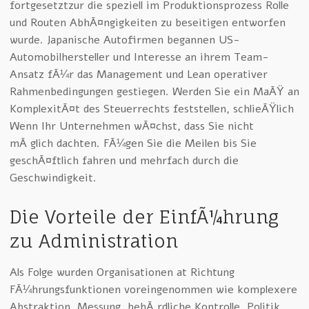
fortgesetztzur die speziell im Produktionsprozess Rolle
und Routen AbhÃ¤ngigkeiten zu beseitigen entworfen
wurde. Japanische Autofirmen begannen US-
Automobilhersteller und Interesse an ihrem Team-
Ansatz fÃ¼r das Management und Lean operativer
Rahmenbedingungen gestiegen. Werden Sie ein MaÃŸ an
KomplexitÃ¤t des Steuerrechts feststellen, schlieÃŸlich
Wenn Ihr Unternehmen wÃ¤chst, dass Sie nicht
mÃ¶glich dachten. FÃ¼gen Sie die Meilen bis Sie
geschÃ¤ftlich fahren und mehrfach durch die
Geschwindigkeit.
Die Vorteile der EinfÃ¼hrung
zu Administration
Als Folge wurden Organisationen at Richtung
FÃ¼hrungsfunktionen voreingenommen wie komplexere
Abstraktion, Messung, behÃ¶rdliche Kontrolle, Politik,