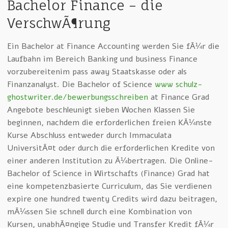
Bachelor Finance – die
VerschwÃ¶rung
Ein Bachelor at Finance Accounting werden Sie fÃ¼r die
Laufbahn im Bereich Banking und business Finance
vorzubereitenim pass away Staatskasse oder als
Finanzanalyst. Die Bachelor of Science
www schulz-
ghostwriter.de/bewerbungsschreiben
at Finance Grad
Angebote beschleunigt sieben Wochen Klassen Sie
beginnen, nachdem die erforderlichen freien KÃ¼nste
Kurse Abschluss entweder durch Immaculata
UniversitÃ¤t oder durch die erforderlichen Kredite von
einer anderen Institution zu Ã¼bertragen. Die Online-
Bachelor of Science in Wirtschafts (Finance) Grad hat
eine kompetenzbasierte Curriculum, das Sie verdienen
expire one hundred twenty Credits wird dazu beitragen,
mÃ¼ssen Sie schnell durch eine Kombination von
Kursen, unabhÃ¤ngige Studie und Transfer Kredit fÃ¼r