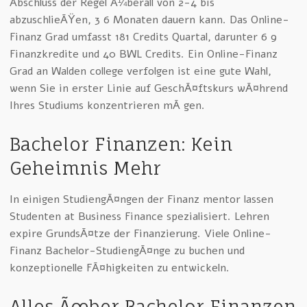
Abschluss der Regel Ã¼berall von 2-4 bis
abzuschlieÃŸen, 3 6 Monaten dauern kann. Das Online-
Finanz Grad umfasst 181 Credits Quartal, darunter 6 9
Finanzkredite und 40 BWL Credits. Ein Online-Finanz
Grad an Walden college verfolgen ist eine gute Wahl,
wenn Sie in erster Linie auf GeschÃ¤ftskurs wÃ¤hrend
Ihres Studiums konzentrieren mÃ¶gen.
Bachelor Finanzen: Kein
Geheimnis Mehr
In einigen StudiengÃ¤ngen der Finanz mentor lassen
Studenten at Business Finance spezialisiert. Lehren
expire GrundsÃ¤tze der Finanzierung. Viele Online-
Finanz Bachelor-StudiengÃ¤nge zu buchen und
konzeptionelle FÃ¤higkeiten zu entwickeln.
Alles Ãœber Bachelor Finanzen