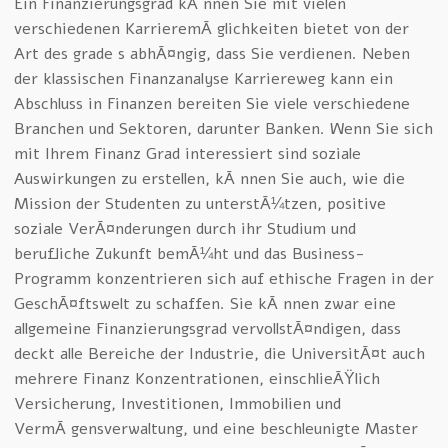
Ein Finanzierungsgrad kÃ¶nnen Sie mit vielen
verschiedenen KarrieremÃ¶glichkeiten bietet von der
Art des grade s abhÃ¤ngig, dass Sie verdienen. Neben
der klassischen Finanzanalyse Karriereweg kann ein
Abschluss in Finanzen bereiten Sie viele verschiedene
Branchen und Sektoren, darunter Banken. Wenn Sie sich
mit Ihrem Finanz Grad interessiert sind soziale
Auswirkungen zu erstellen, kÃ¶nnen Sie auch, wie die
Mission der Studenten zu unterstÃ¼tzen, positive
soziale VerÃ¤nderungen durch ihr Studium und
berufliche Zukunft bemÃ¼ht und das Business-
Programm konzentrieren sich auf ethische Fragen in der
GeschÃ¤ftswelt zu schaffen. Sie kÃ¶nnen zwar eine
allgemeine Finanzierungsgrad vervollstÃ¤ndigen, dass
deckt alle Bereiche der Industrie, die UniversitÃ¤t auch
mehrere Finanz Konzentrationen, einschlieÃŸlich
Versicherung, Investitionen, Immobilien und
VermÃ¶gensverwaltung, und eine beschleunigte Master