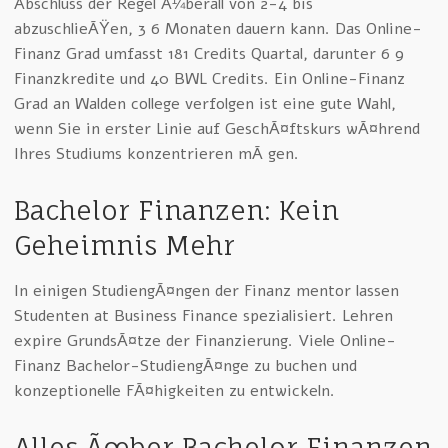
Abschluss der Regel Ã¼berall von 2-4 bis
abzuschlieÃŸen, 3 6 Monaten dauern kann. Das Online-
Finanz Grad umfasst 181 Credits Quartal, darunter 6 9
Finanzkredite und 40 BWL Credits. Ein Online-Finanz
Grad an Walden college verfolgen ist eine gute Wahl,
wenn Sie in erster Linie auf GeschÃ¤ftskurs wÃ¤hrend
Ihres Studiums konzentrieren mÃ¶gen.
Bachelor Finanzen: Kein
Geheimnis Mehr
In einigen StudiengÃ¤ngen der Finanz mentor lassen
Studenten at Business Finance spezialisiert. Lehren
expire GrundsÃ¤tze der Finanzierung. Viele Online-
Finanz Bachelor-StudiengÃ¤nge zu buchen und
konzeptionelle FÃ¤higkeiten zu entwickeln.
Alles Ãœber Bachelor Finanzen