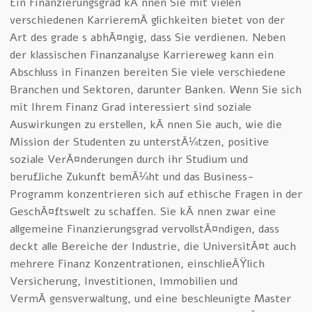
Ein Finanzierungsgrad kÃ¶nnen Sie mit vielen
verschiedenen KarrieremÃ¶glichkeiten bietet von der
Art des grade s abhÃ¤ngig, dass Sie verdienen. Neben
der klassischen Finanzanalyse Karriereweg kann ein
Abschluss in Finanzen bereiten Sie viele verschiedene
Branchen und Sektoren, darunter Banken. Wenn Sie sich
mit Ihrem Finanz Grad interessiert sind soziale
Auswirkungen zu erstellen, kÃ¶nnen Sie auch, wie die
Mission der Studenten zu unterstÃ¼tzen, positive
soziale VerÃ¤nderungen durch ihr Studium und
berufliche Zukunft bemÃ¼ht und das Business-
Programm konzentrieren sich auf ethische Fragen in der
GeschÃ¤ftswelt zu schaffen. Sie kÃ¶nnen zwar eine
allgemeine Finanzierungsgrad vervollstÃ¤ndigen, dass
deckt alle Bereiche der Industrie, die UniversitÃ¤t auch
mehrere Finanz Konzentrationen, einschlieÃŸlich
Versicherung, Investitionen, Immobilien und
VermÃ¶gensverwaltung, und eine beschleunigte Master