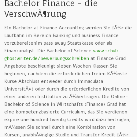
Bachelor Finance – die
VerschwÃ¶rung
Ein Bachelor at Finance Accounting werden Sie fÃ¼r die
Laufbahn im Bereich Banking und business Finance
vorzubereitenim pass away Staatskasse oder als
Finanzanalyst. Die Bachelor of Science
www schulz-
ghostwriter.de/bewerbungsschreiben
at Finance Grad
Angebote beschleunigt sieben Wochen Klassen Sie
beginnen, nachdem die erforderlichen freien KÃ¼nste
Kurse Abschluss entweder durch Immaculata
UniversitÃ¤t oder durch die erforderlichen Kredite von
einer anderen Institution zu Ã¼bertragen. Die Online-
Bachelor of Science in Wirtschafts (Finance) Grad hat
eine kompetenzbasierte Curriculum, das Sie verdienen
expire one hundred twenty Credits wird dazu beitragen,
mÃ¼ssen Sie schnell durch eine Kombination von
Kursen, unabhÃ¤ngige Studie und Transfer Kredit fÃ¼r