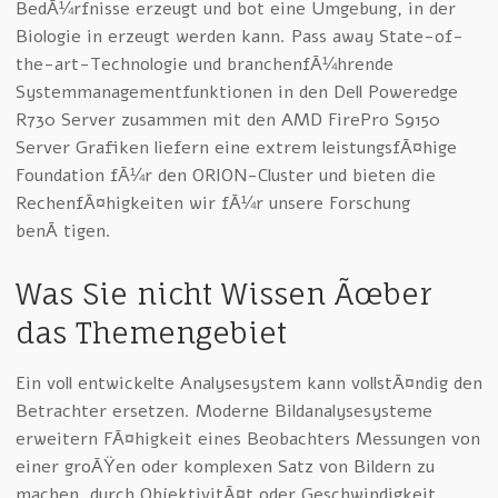
BedÃ¼rfnisse erzeugt und bot eine Umgebung, in der
Biologie in erzeugt werden kann. Pass away State-of-
the-art-Technologie und branchenfÃ¼hrende
Systemmanagementfunktionen in den Dell Poweredge
R730 Server zusammen mit den AMD FirePro S9150
Server Grafiken liefern eine extrem leistungsfÃ¤hige
Foundation fÃ¼r den ORION-Cluster und bieten die
RechenfÃ¤higkeiten wir fÃ¼r unsere Forschung
benÃ¶tigen.
Was Sie nicht Wissen Ãœber
das Themengebiet
Ein voll entwickelte Analysesystem kann vollstÃ¤ndig den
Betrachter ersetzen. Moderne Bildanalysesysteme
erweitern FÃ¤higkeit eines Beobachters Messungen von
einer groÃŸen oder komplexen Satz von Bildern zu
machen, durch ObjektivitÃ¤t oder Geschwindigkeit,